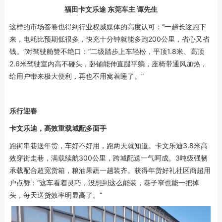
福田卡文乐途 东莞车主 谭先生
这样的市场答卷也得到行业权威媒体的高度认可：“一趟长途跑下
来，电耗比预期低很多，快充十分钟就能多跑200公里，省心又省
钱。”对驾驶舱赞不绝口：“二级踏步上车轻松，平顶1.8米、高顶
2.6米驾驶室内高不碰头，卧铺能伸直腿平躺，座椅带通风加热，
给用户带来极大便利，再也不用窝着睡了。”
乐行迎春
卡文乐迪，高效重载城配多面手
跑街串巷送年货，车好不好用，跑两天就知道。卡文乐迪3.8米高
效穿街走巷，满载续航300公里，跨城配送一气呵成。3吨级强韧
承载配合超宽货箱，粮油果蔬一趟装齐。获得年货好礼社区商超用
户点赞：“这车看着灵巧，没想到这么能装，巷子窄也能一把掉
头，每天送货效率明显高了。”