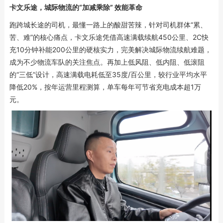
卡文乐途，城际物流的“加减乘除” 效能革命
跑跨城长途的司机，最懂一路上的酸甜苦辣，针对司机群体“累、
苦、难”的核心痛点，卡文乐途凭借高速满载续航450公里、2C快
充10分钟补能200公里的硬核实力，完美解决城际物流续航难题，
成为不少物流车队的关注焦点。再加上低风阻、低内阻、低滚阻
的“三低”设计，高速满载电耗低至35度/百公里，较行业平均水平
降低20%，按年运营里程测算，单车每年可节省充电成本超1万
元。