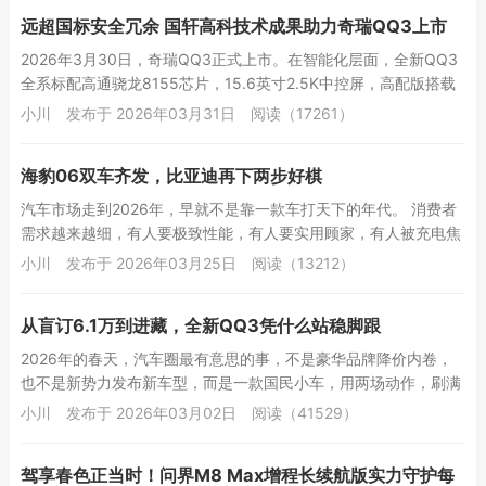
远超国标安全冗余 国轩高科技术成果助力奇瑞QQ3上市
2026年3月30日，奇瑞QQ3正式上市。在智能化层面，全新QQ3
全系标配高通骁龙8155芯片，15.6英寸2.5K中控屏，高配版搭载
猎鹰500辅助驾驶系统，支...
小川
发布于 2026年03月31日
阅读（17261）
海豹06双车齐发，比亚迪再下两步好棋
汽车市场走到2026年，早就不是靠一款车打天下的年代。 消费者
需求越来越细，有人要极致性能，有人要实用顾家，有人被充电焦
虑烦透，有人为空间不够发愁。 比...
小川
发布于 2026年03月25日
阅读（13212）
从盲订6.1万到进藏，全新QQ3凭什么站稳脚跟
2026年的春天，汽车圈最有意思的事，不是豪华品牌降价内卷，
也不是新势力发布新车型，而是一款国民小车，用两场动作，刷满
了存在感。 2月6日，QQ快乐之夜，...
小川
发布于 2026年03月02日
阅读（41529）
驾享春色正当时！问界M8 Max增程长续航版实力守护每