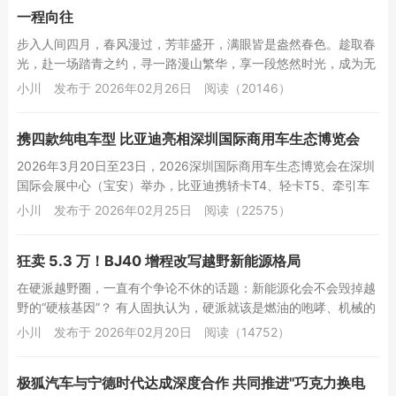
一程向往
步入人间四月，春风漫过，芳菲盛开，满眼皆是盎然春色。趁取春
光，赴一场踏青之约，寻一路漫山繁华，享一段悠然时光，成为无
数家庭的心之所向。近日，刚刚推出的问界M8...
小川
发布于 2026年02月26日
阅读（20146）
携四款纯电车型 比亚迪亮相深圳国际商用车生态博览会
2026年3月20日至23日，2026深圳国际商用车生态博览会在深圳
国际会展中心（宝安）举办，比亚迪携轿卡T4、轻卡T5、牵引车
Q3、客车C11四款纯电车型参展...
小川
发布于 2026年02月25日
阅读（22575）
狂卖 5.3 万！BJ40 增程改写越野新能源格局
在硬派越野圈，一直有个争论不休的话题：新能源化会不会毁掉越
野的“硬核基因”？ 有人固执认为，硬派就该是燃油的咆哮、机械的
轰鸣，电动化只是“花架子”；也有人...
小川
发布于 2026年02月20日
阅读（14752）
极狐汽车与宁德时代达成深度合作 共同推进"巧克力换电