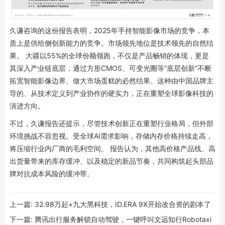
久谦咨询的这份报告表明，2025年手持智能影像市场的竞争，本
质上是供给侧创新能力的竞争。市场领先地位是技术领先的自然结
果。 大疆以55%的全球份额领跑，不仅是产品畅销的体现，更是
其深入产业链底层，通过方形CMOS、可变光圈等“底层创新”不断
拓宽智能影像边界、做大市场蛋糕的必然结果。这种由中国品牌主
导的、从技术定义到产业协作的硬实力，正在重塑全球影像科技的
演进方向。
不过，久谦报告还提示，尽管技术创新正在重塑行业格局，但外部
环境挑战不容忽视。受全球AI需求影响，存储内存价格持续走高，
将压缩行业内厂商的毛利空间。 报告认为，其他高价格产品线、高
出货量带来的库存缓冲、以及稳定的新品节奏，共同构筑起头部品
牌对抗成本风险的缓冲带。
上一篇:
32.98万起+九大黑科技，ID.ERA 9X开始改合资的剧本了
下一篇:
腾讯出行服务解锁自动驾驶，一键呼叫文远知行Robotaxi