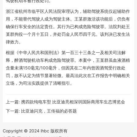
驾驶机动车被行政处罚。
浙江省杭州市临平区人民法院审理认为，辅助驾驶系统仅起辅助作
用，不能替代驾驶人成为驾驶主体。王某群激活该功能后，仍负有
确保行车安全的法定责任。其行为已构成危险驾驶罪。法院判处王
某群拘役一个月十五日，并处罚金人民币四千元。该判决已发生法
律效力。
根据《中华人民共和国刑法》第一百三十三条之一及相关司法解
释，醉酒驾驶机动车构成危险驾驶罪。本案中，王某群虽血液酒精
含量未满150毫克/100毫升，但因其在二年内曾因酒驾受行政处
罚，故不认定为情节显著轻微。最高法此次在工作报告中明确相关
立场，为司法实践提供了清晰指引。
上一篇:
携四款纯电车型 比亚迪亮相深圳国际商用车生态博览会
下一篇:
比亚迪闪充，王传福的必答题
Copyright © 2024 lhbc 版权所有