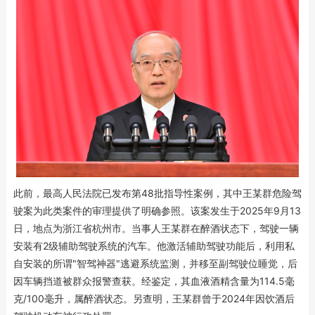
此前，最高人民法院已发布第48批指导性案例，其中王某群危险驾
驶案为此类案件的审理提供了明确参照。该案发生于2025年9月13
日，地点为浙江省杭州市。当事人王某群在醉酒状态下，驾驶一辆
安装有2级辅助驾驶系统的汽车。他激活辅助驾驶功能后，利用私
自安装的所谓"智驾神器"逃避系统监测，并移至副驾驶位睡觉，后
因车辆挡道被群众报警查获。经鉴定，其血液酒精含量为114.5毫
克/100毫升，属醉酒状态。另查明，王某群曾于2024年因饮酒后