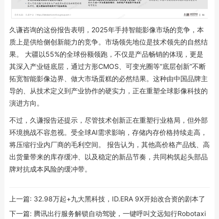
久谦咨询的这份报告表明，2025年手持智能影像市场的竞争，本
质上是供给侧创新能力的竞争。市场领先地位是技术领先的自然结
果。 大疆以55%的全球份额领跑，不仅是产品畅销的体现，更是
其深入产业链底层，通过方形CMOS、可变光圈等“底层创新”不断
拓宽智能影像边界、做大市场蛋糕的必然结果。这种由中国品牌主
导的、从技术定义到产业协作的硬实力，正在重塑全球影像科技的
演进方向。
不过，久谦报告还提示，尽管技术创新正在重塑行业格局，但外部
环境挑战不容忽视。受全球AI需求影响，存储内存价格持续走高，
将压缩行业内厂商的毛利空间。 报告认为，其他高价格产品线、高
出货量带来的库存缓冲、以及稳定的新品节奏，共同构筑起头部品
牌对抗成本风险的缓冲带。
上一篇:
32.98万起+九大黑科技，ID.ERA 9X开始改合资的剧本了
下一篇:
腾讯出行服务解锁自动驾驶，一键呼叫文远知行Robotaxi