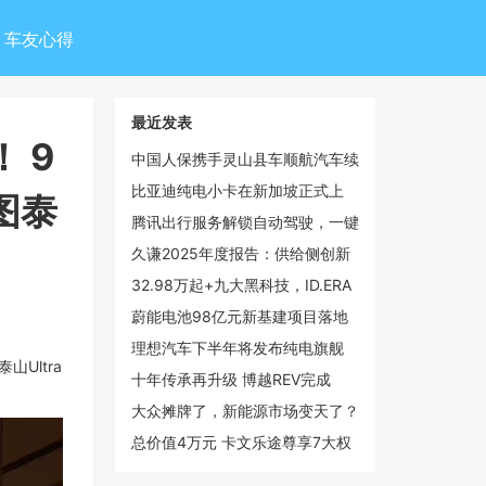
车友心得
最近发表
 9
中国人保携手灵山县车顺航汽车续
保团购会
比亚迪纯电小卡在新加坡正式上
图泰
市，乘商市场双线领跑
腾讯出行服务解锁自动驾驶，一键
呼叫文远知行Robotaxi
久谦2025年度报告：供给侧创新
驱动手持智能影像市场倍增，大疆
32.98万起+九大黑科技，ID.ERA
以55%份额领跑全球
9X开始改合资的剧本了
蔚能电池98亿元新基建项目落地
武汉光谷，蔚来加码湖北新能源布
理想汽车下半年将发布纯电旗舰
Ultra
局
SUV i9 覆盖20-50万元价格带
十年传承再升级 博越REV完成
100℃温差挑战彰显硬核增程实力
大众摊牌了，新能源市场变天了？
总价值4万元 卡文乐途尊享7大权
益效能大礼包上线