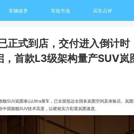
车辆保养
车险市场
买车点评
现已正式到店，交付进入倒计时！
，首款L3级架构量产SUV岚
SUV岚图泰山Ultra展车，已全面抵达全国各岚图空间及体验店。岚图泰山
新中国旗舰SUV技术高度，以硬核实力彰显岚图速度。