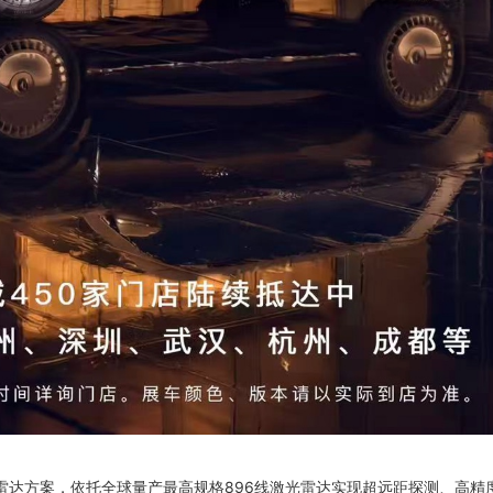
四激光雷达方案，依托全球量产最高规格896线激光雷达实现超远距探测、高