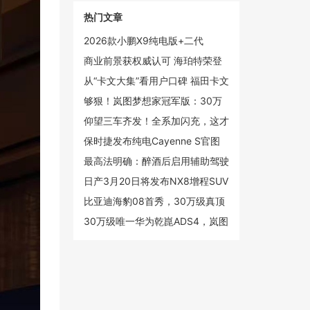
热门文章
2026款小鹏X9纯电版+二代
VLA，小鹏真正的“大杀器”
商业前景获权威认可 海珀特荣登
2025创新未来独角兽榜单
从“卡文大集”看用户口碑 福田卡文
汽车新春跑出真实力
够狠！岚图梦想家冠军版：30万
级的价格，百万级的智能和安全
仰望三车齐发！全系加闪充，这才
是高端电动
保时捷发布纯电Cayenne S官图
起售价约88.4万元
最高法明确：醉酒后启用辅助驾驶
仍构成危险驾驶罪
日产3月20日将发布NX8增程SUV
定位20万级中大型市场
比亚迪海豹08首秀，30万级真顶
流？
30万级唯一华为乾崑ADS4，岚图
梦想家冠军版限量上市，售30.99
万