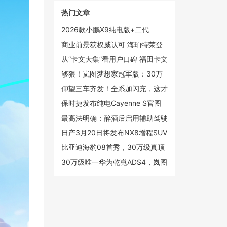
热门文章
2026款小鹏X9纯电版+二代
VLA，小鹏真正的“大杀器”
商业前景获权威认可 海珀特荣登
2025创新未来独角兽榜单
从“卡文大集”看用户口碑 福田卡文
汽车新春跑出真实力
够狠！岚图梦想家冠军版：30万
级的价格，百万级的智能和安全
仰望三车齐发！全系加闪充，这才
是高端电动
保时捷发布纯电Cayenne S官图
起售价约88.4万元
最高法明确：醉酒后启用辅助驾驶
仍构成危险驾驶罪
日产3月20日将发布NX8增程SUV
定位20万级中大型市场
比亚迪海豹08首秀，30万级真顶
流？
30万级唯一华为乾崑ADS4，岚图
梦想家冠军版限量上市，售30.99
万