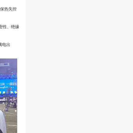
确保热失控
密性、绝缘
满电出