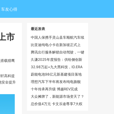
车友心得
最近发表
上市
中国人保携手灵山县车顺航汽车续
保团购会
比亚迪纯电小卡在新加坡正式上
市，乘商市场双线领跑
腾讯出行服务解锁自动驾驶，一键
呼叫文远知行Robotaxi
久谦2025年度报告：供给侧创新
版搭载猎鹰
驱动手持智能影像市场倍增，大疆
32.98万起+九大黑科技，ID.ERA
以55%份额领跑全球
9X开始改合资的剧本了
蔚能电池98亿元新基建项目落地
国轩高科提
武汉光谷，蔚来加码湖北新能源布
理想汽车下半年将发布纯电旗舰
池安全提升
局
SUV i9 覆盖20-50万元价格带
十年传承再升级 博越REV完成
100℃温差挑战彰显硬核增程实力
大众摊牌了，新能源市场变天了？
总价值4万元 卡文乐途尊享7大权
益效能大礼包上线