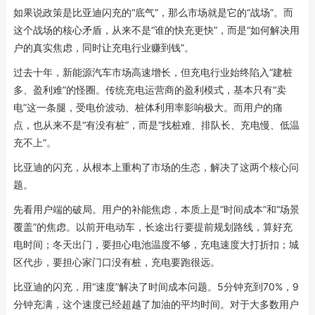
如果说政策是比亚迪闪充的“底气”，那么市场就是它的“战场”。而
这个战场的核心矛盾，从来不是“谁的快充更快”，而是“如何解决用
户的真实焦虑，同时让充电行业赚到钱”。
过去十年，新能源汽车市场高速增长，但充电行业始终陷入“建桩
多、盈利难”的怪圈。传统充电运营商的盈利模式，基本只有“卖
电”这一条腿，受电价波动、桩体利用率影响极大。而用户的痛
点，也从来不是“有没有桩”，而是“找桩难、排队长、充电慢、低温
充不上”。
比亚迪的闪充，从根本上重构了市场的生态，解决了这两个核心问
题。
先看用户端的破局。用户的补能焦虑，本质上是“时间成本”和“场景
覆盖”的焦虑。以前开电动车，长途出行要提前规划路线，算好充
电时间；冬天出门，要担心电池温度不够，充电速度大打折扣；城
区代步，要担心家门口没有桩，充电要跑很远。
比亚迪的闪充，用“速度”解决了时间成本问题。5分钟充到70%，9
分钟充满，这个速度已经超越了加油的平均时间。对于大多数用户