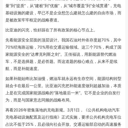
量”到“提质”，从“建桩”到“优服”，从“城市覆盖”到“全域贯通”，充电
基础设施的建设，早已不是企业想怎么建就怎么建的自由市场，而
是被政策牢牢框定的战略赛道。
比亚迪的闪充，恰好踩在了所有政策的核心节点上。
先看能源安全层面的顶层设计。我国石油对外依存度超70%，其中
70%经海路运输，70%用在交通运输领域。这三个70%，构成了国
家能源安全的“达摩克利斯之剑”。王传福说，用新能源替代燃油
车，不是选择题，是必答题。而这道题的核心难点，从来不是续
航，而是补能速度。
如果补能始终比加油慢，燃油车就永远有生存空间，能源结构转型
就会卡在最后一公里。比亚迪闪充把补能速度做到超越加油，本质
上是在完成国家能源战略的“落地最后一米”。它不是企业的自发行
为，而是与国家意志同频的战略布局。
再看2026年密集落地的充电新规。3月1日，《公共机构电动汽车
充电基础设施配置及运行指南》正式实施，要求公共机构充电车位
占比不低于25%，且必须向社会开放。交通运输部启动的高速服务