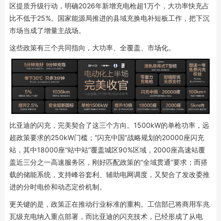
区提质升级行动，明确2026年新增充电枪超1万个，大功率快充占
比不低于25%。国家能源局推进的县域充换电补短板工作，把下沉
市场当成了增量主战场。
这些政策有三个共同指向，大功率、全覆盖、市场化。
比亚迪的闪充，完美契合了这三个方向。1500kW的单枪功率，远
超政策要求的250kW门槛；“闪充中国”战略规划的20000座闪充
站，其中18000座“站中站”覆盖城区90%区域，2000座高速站覆
盖近三分之一高速服务区，刚好匹配政策的“全域贯通”要求；而搭
载的储能系统，支持峰谷套利、辅助电网调度，又契合了发改委推
进的分时电价和动态定价机制。
更关键的是，政策正在推动行业标准的重构。工信部已将商用车兆
瓦级充电纳入重点部署，而比亚迪的闪充技术，已经形成了从电