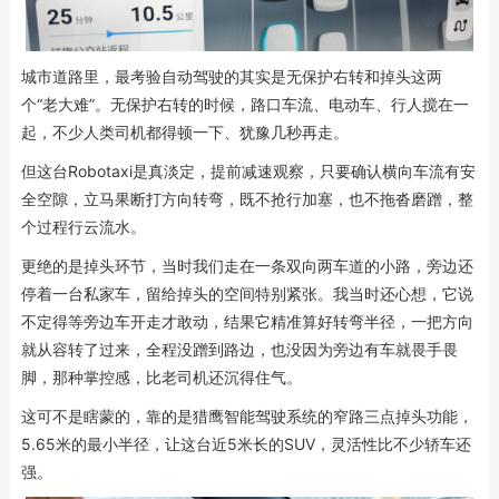
城市道路里，最考验自动驾驶的其实是无保护右转和掉头这两
个“老大难”。无保护右转的时候，路口车流、电动车、行人搅在一
起，不少人类司机都得顿一下、犹豫几秒再走。
但这台Robotaxi是真淡定，提前减速观察，只要确认横向车流有安
全空隙，立马果断打方向转弯，既不抢行加塞，也不拖沓磨蹭，整
个过程行云流水。
更绝的是掉头环节，当时我们走在一条双向两车道的小路，旁边还
停着一台私家车，留给掉头的空间特别紧张。我当时还心想，它说
不定得等旁边车开走才敢动，结果它精准算好转弯半径，一把方向
就从容转了过来，全程没蹭到路边，也没因为旁边有车就畏手畏
脚，那种掌控感，比老司机还沉得住气。
这可不是瞎蒙的，靠的是猎鹰智能驾驶系统的窄路三点掉头功能，
5.65米的最小半径，让这台近5米长的SUV，灵活性比不少轿车还
强。