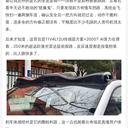
最让我意外的是它的变道逻辑——压根不是那种磨磨蹭蹭、左看右
看半天还不敢动的“犹豫鬼”。只要发现前方有慢车挡路，系统会飞
快扫一遍两侧车道，确认安全后一把方向就切过去，动作干脆利
落，连多余的方向修正都没有，平顺度比不少毛躁的人类司机强太
多。
后来才知道，这背后是11V4L12U传感器方案+2000T AI算力在撑
着，250米的超远距激光雷达提前探路，反应速度都是按毫秒算
的，比人眼快多了。
刹车体感绝对是它的圈粉利器，这一点也能看出奇瑞是真懂用户体