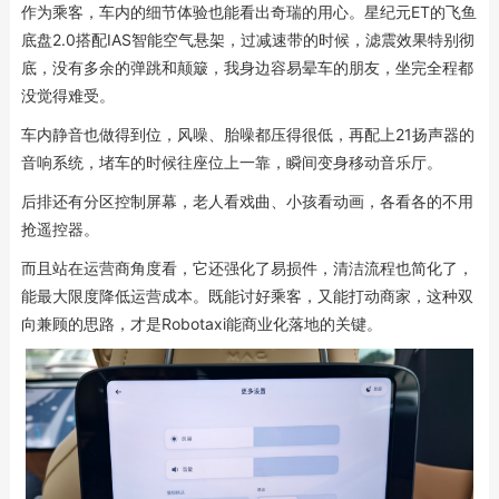
作为乘客，车内的细节体验也能看出奇瑞的用心。星纪元ET的飞鱼
底盘2.0搭配IAS智能空气悬架，过减速带的时候，滤震效果特别彻
底，没有多余的弹跳和颠簸，我身边容易晕车的朋友，坐完全程都
没觉得难受。
车内静音也做得到位，风噪、胎噪都压得很低，再配上21扬声器的
音响系统，堵车的时候往座位上一靠，瞬间变身移动音乐厅。
后排还有分区控制屏幕，老人看戏曲、小孩看动画，各看各的不用
抢遥控器。
而且站在运营商角度看，它还强化了易损件，清洁流程也简化了，
能最大限度降低运营成本。既能讨好乘客，又能打动商家，这种双
向兼顾的思路，才是Robotaxi能商业化落地的关键。