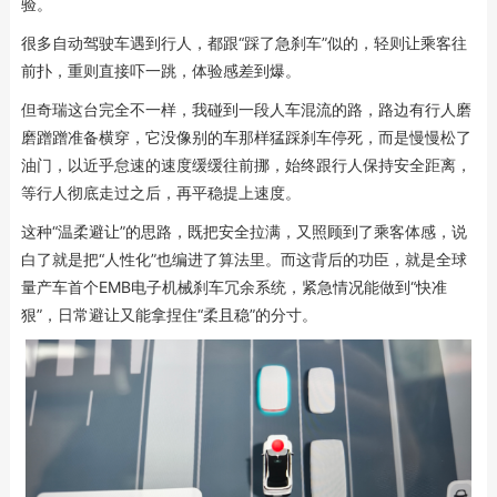
验。
很多自动驾驶车遇到行人，都跟“踩了急刹车”似的，轻则让乘客往
前扑，重则直接吓一跳，体验感差到爆。
但奇瑞这台完全不一样，我碰到一段人车混流的路，路边有行人磨
磨蹭蹭准备横穿，它没像别的车那样猛踩刹车停死，而是慢慢松了
油门，以近乎怠速的速度缓缓往前挪，始终跟行人保持安全距离，
等行人彻底走过之后，再平稳提上速度。
这种“温柔避让”的思路，既把安全拉满，又照顾到了乘客体感，说
白了就是把“人性化”也编进了算法里。而这背后的功臣，就是全球
量产车首个EMB电子机械刹车冗余系统，紧急情况能做到“快准
狠”，日常避让又能拿捏住“柔且稳”的分寸。