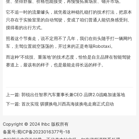
坐、坐得舒服、价格也能接受，再慢慢拓展场景、铺开市场。
它不追一时的流量噱头，就凭着这种稳扎稳打的技术打法，把原本
只存在于实验室里的自动驾驶，变成了咱们普通人能切身感受到、
摸得着的出行方式。
照着这个节奏走，说不定用不了几年，我们在街头随手打一辆网约
车，主驾位置就空荡荡的，开过来的正是奇瑞Robotaxi。
而这种“不炫技、重落地”的技术态度，恰恰是自主品牌在智能驾驶
赛道上，最该有的样子，也是最能走得长远的样子。
上一篇:
郭锐出任智界汽车董事长兼CEO 品牌2.0战略加速落地
下一篇:
首次实现 骐骥换电川西高海拔换电走廊正式启动
Copyright © 2024 lhbc 版权所有
备案号:蜀ICP备2023016377号-18