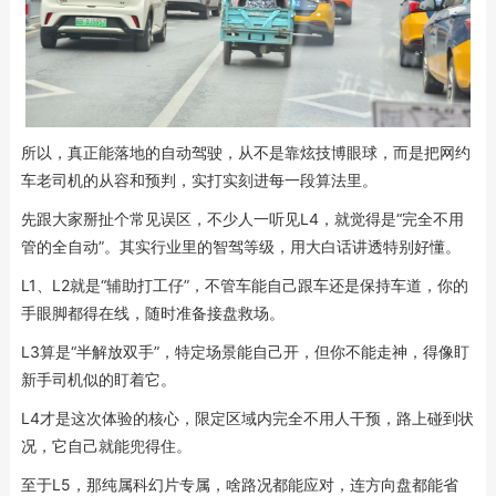
所以，真正能落地的自动驾驶，从不是靠炫技博眼球，而是把网约
车老司机的从容和预判，实打实刻进每一段算法里。
先跟大家掰扯个常见误区，不少人一听见L4，就觉得是“完全不用
管的全自动”。其实行业里的智驾等级，用大白话讲透特别好懂。
L1、L2就是“辅助打工仔”，不管车能自己跟车还是保持车道，你的
手眼脚都得在线，随时准备接盘救场。
L3算是“半解放双手”，特定场景能自己开，但你不能走神，得像盯
新手司机似的盯着它。
L4才是这次体验的核心，限定区域内完全不用人干预，路上碰到状
况，它自己就能兜得住。
至于L5，那纯属科幻片专属，啥路况都能应对，连方向盘都能省