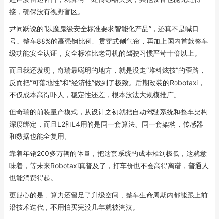
接，确保没有视野盲区。
尹同跃说的“以魔鬼级安全标准要求智能化产品”，还真不是喊口
号。整车88%的高强钢比例、贯穿式侧气帘，再加上国内首款整车
级功能安全认证，安全标准比老司机的驾驶习惯严苛十倍以上。
而且我还发现，奇瑞最聪明的地方，就是没走“堆料炫技”的歪路，
反而把“可落地性”和“经济性”做到了极致。后期改装的Robotaxi，
不仅成本高得吓人，稳定性还差，根本没法大规模推广。
但奇瑞的前装量产模式，从设计之初就把自动驾驶系统和整车架构
深度绑定，而且L2和L4用的是同一套算法、同一套架构，传感器
和数据也能全复用。
靠着年销200多万辆的体量，把这套系统的成本摊到极低，这就意
味着，等未来Robotaxi真普及了，打车价也不会高得离谱，普通人
也能消费得起。
更贴心的是，算力还留足了升级空间，整车生命周期内都能跟上前
沿技术迭代，不用怕买完没几年就被淘汰。