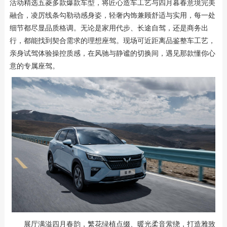
活动精选五菱多款爆款车型，将匠心造车工艺与四月暮春意境完美
融合，凌厉线条勾勒动感身姿，轻奢内饰兼顾舒适与实用，每一处
细节都尽显品质格调。无论是家用代步、长途自驾，还是商务出
行，都能找到契合需求的理想座驾。现场可近距离品鉴整车工艺，
亲身试驾体验操控质感，在风驰与静谧的切换间，遇见那款懂你心
意的专属座驾。
展厅满溢四月春韵，繁花绿植点缀、暖光柔音萦绕，打造雅致