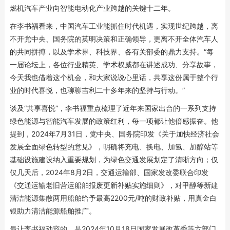
燃机汽车产业向智能电动化产业跨越的关键十二年。
在李书福看来，中国汽车工业能抓住时代机遇，实现世纪跨越，离
不开党中央、国务院的英明决策和正确领导，更离不开全体汽车人
的共同拼搏，以及学术界、科技界、各有关部委的鼎力支持。“每
一届论坛上，各位行业精英、学术权威都在讲述成功、分享故事，
今天我也借着这个机会，和大家说说心里话，共享这份属于整个行
业的时代喜悦，也聊聊吉利二十多年来的坚持与行动。”
谈及“共享喜悦”，李书福重点梳理了近年来国家出台的一系列支持
绿色能源与智能汽车发展的政策红利，每一项都让他倍感振奋。他
提到，2024年7月31日，党中央、国务院印发《关于加快经济社会
发展全面绿色转型的意见》，明确将充电、换电、加氢、加醇站等
基础设施建设纳入重要规划，为绿色交通发展划定了清晰方向；仅
仅几天后，2024年8月2日，交通运输部、国家发改委联合印发
《交通运输老旧营运船舶报废更新补贴实施细则》，对甲醇等新建
清洁能源集散两用船舶给予最高2200元/吨的财政补贴，用真金白
银助力清洁能源船舶推广。
最让李书福动容的，是2024年10月18日国家发展改革委等六部门