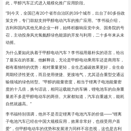
此，甲醇汽车正式进入规模化推广应用阶段。
“到今天，全国已有20个省市自治区的39个城市，出台了80多份政
策文件，专门鼓励支持甲醇电动汽车的推广应用。”李书福介绍，
吉利和国内其他兄弟企业一样，始终积极响应党中央、国务院的号
召，主动投身风光氢氨醇绿色能源的开发与利用，二十多年来从未
动摇。
为什么要如此执着于甲醇电动汽车？李书福用最朴实的语言，给出
了最实在的答案。他解释说，无论是甲醇电动乘用车还是商用车，
都有着独特的优势：相对重量更轻，全生态减碳效果更好，全生命
周期经济性更优，而且使用便捷、更接地气，尤其适合重型交通运
输领域的绿色转型。“甲醇的能量密度，相当于锂离子电池能量密
度的十几倍，换句话说，相同运载能力的车辆，锂电池车的自身重
量差不多是甲醇电动车的两倍。大家都知道，汽车自重越大，能耗
自然就越高。”
李书福特别强调，他并不是否定锂离子电池汽车的价值——“锂离
子电池汽车已经在中国大规模应用，效果非常好，也很受用户喜
爱”，但甲醇电动车的优势和发展潜力同样不容忽视，这也是吉利