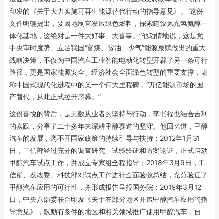
印发的《关于大力实施可再生能源替代行动的指导意见》。“这份
文件明确提出，要因地制宜发展绿色燃料，探索建设风光氢氨醇一
体化基地，这绝对是一件大好事、大喜事。”他动情地说，这是党
中央审时度势、立足我国“富煤、贫油、少气”能源禀赋做出的重大
战略决策，不仅为中国汽车工业智能电动化转型开辟了另一条可行
路径，更是国家能源安全、经济社会全面绿色转型的重要支撑，堪
称中国式现代化进程中的又一个伟大里程碑，“万亿能源市场的国
产替代，从此正式拉开序幕。”
这份喜悦的背后，是无数从业者的坚持与行动，李书福也结合吉利
的实践，分享了二十多年来深耕甲醇赛道的坚守。他回忆道，甲醇
汽车的发展，离不开国家政策的持续引导与扶持：2012年1月31
日，工信部经过充分的调查研究、试验验证和方案论证，正式启动
甲醇汽车试点工作，并成立专家组全程指导；2018年3月9日，工
信部、发改委、科技部对试点工作进行全面验收总结，充分验证了
甲醇汽车应用的可行性，并形成报告呈报国务院；2019年3月12
日，中央八部委联合印发《关于在部分地区开展甲醇汽车应用的指
导意见》，鼓励有条件的地区和相关领域推广使用甲醇汽车，自