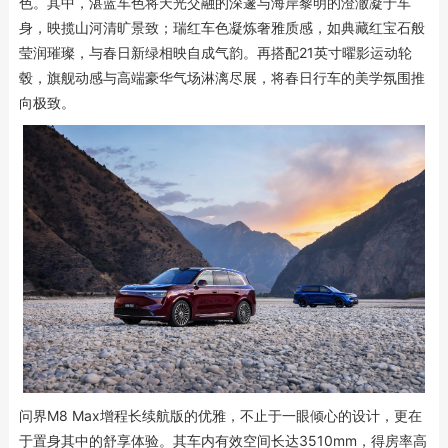
色。其中，湛蓝车色将天光交融的深邃与海岸黎明的澄澈凝于车
身，映揽山河清旷景致；瑞红车色凝炼奢雅质感，如典藏红宝石般
莹润璀璨，与春日新绿相映自成气韵。再搭配21英寸曜影运动轮
毂，旗舰动感与高端豪华气场淋漓尽展，将春日行车的美学氛围推
向极致。
问界M8 Max增程长续航版的优雅，不止于一眼倾心的设计，更在
于置身其中的舒享体验。其车内有效空间长达3510mm，得房率高