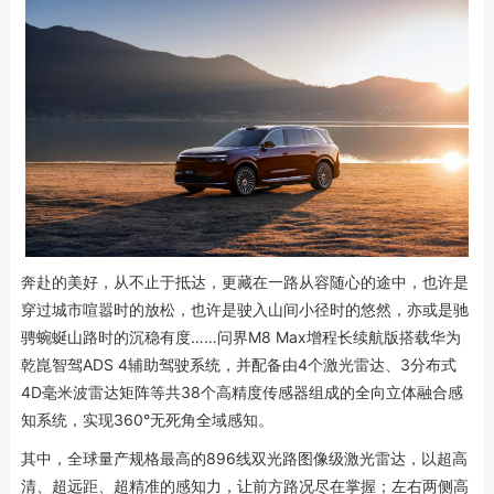
奔赴的美好，从不止于抵达，更藏在一路从容随心的途中，也许是
穿过城市喧嚣时的放松，也许是驶入山间小径时的悠然，亦或是驰
骋蜿蜒山路时的沉稳有度……问界M8 Max增程长续航版搭载华为
乾崑智驾ADS 4辅助驾驶系统，并配备由4个激光雷达、3分布式
4D毫米波雷达矩阵等共38个高精度传感器组成的全向立体融合感
知系统，实现360°无死角全域感知。
其中，全球量产规格最高的896线双光路图像级激光雷达，以超高
清、超远距、超精准的感知力，让前方路况尽在掌握；左右两侧高