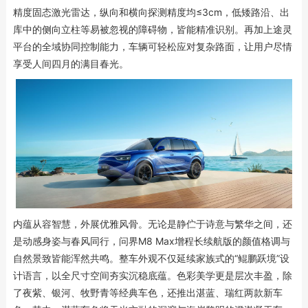
精度固态激光雷达，纵向和横向探测精度均≤3cm，低矮路沿、出
库中的侧向立柱等易被忽视的障碍物，皆能精准识别。再加上途灵
平台的全域协同控制能力，车辆可轻松应对复杂路面，让用户尽情
享受人间四月的满目春光。
内蕴从容智慧，外展优雅风骨。无论是静伫于诗意与繁华之间，还
是动感身姿与春风同行，问界M8 Max增程长续航版的颜值格调与
自然景致皆能浑然共鸣。整车外观不仅延续家族式的“鲲鹏跃境”设
计语言，以全尺寸空间夯实沉稳底蕴。色彩美学更是层次丰盈，除
了夜紫、银河、牧野青等经典车色，还推出湛蓝、瑞红两款新车