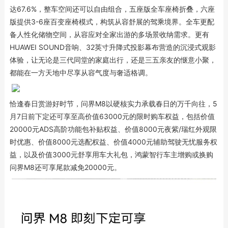
达67.6%，整车空间还可以自由组合，五座版全车座椅折叠，六座
版提供3-6座百变座椅模式，构筑从容舒展的驾乘境界。全车更配
备人性化储物空间，从容应对全家出游的多场景收纳需求。更有
HUAWEI SOUND音响、32英寸升降式投影幕布营造的沉浸式观影
体验，让无论是三代同堂的家庭出行，还是三五亲友的惬意小聚，
都能在一方天地中尽享从容气度与奢适格调。
恰逢春日赏游好时节，问界M8以硬核实力承载春日的万千向往，5
月7日前下定还可享至高价值63000元的限时购车权益，包括价值
20000元ADS高阶功能包补贴权益、价值8000元夜紫/瑞红外观限
时优惠、价值8000元选配权益、价值4000元辅助驾驶无忧服务权
益，以及价值3000元舒享用车大礼包，鸿蒙智行车主增购或换购
问界M8还可享尾款减免20000元。