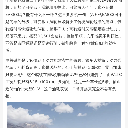
全新揽巡就跳出了这个怪圈，换装了大众最新的第五代EA888发动
机，还加了可变截面涡轮增压技术。可能有人会问，这不还是
EA888吗？能有什么不一样？这里要多说一句，第五代EA888可不
是简单的升级，可变截面涡轮技术解决了传统涡轮迟滞的痛点，低
转速时能快速驱动涡轮，起步不肉；高转速时又能稳定输出动力，
后段不乏力。搭配DQ501变速箱，换挡平顺，几乎感觉不到顿挫，
不管是市区通勤还是高速行驶，都能给你一种“收放自如”的驾控
感。
更关键的是，它做到了动力和经济性的兼顾。很多人觉得，动力强
的车，油耗肯定高，这是必然的。但全新揽巡450版本，零百加速
只要7.0秒，这个成绩在同级别燃油SUV里已经很能打了，而WLTC
工况油耗只有8.16L/100km。要知道，这是一台车长超5米、轴距
近3米的中大型SUV，这个油耗表现，日常开起来完全不会有负
担。