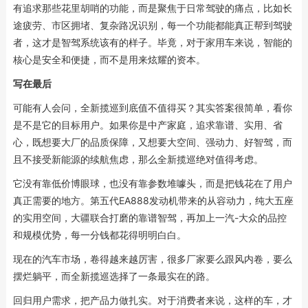
有追求那些花里胡哨的功能，而是聚焦于日常驾驶的痛点，比如长
途疲劳、市区拥堵、复杂路况识别，每一个功能都能真正帮到驾驶
者，这才是智驾系统该有的样子。毕竟，对于家用车来说，智能的
核心是安全和便捷，而不是用来炫耀的资本。
写在最后
可能有人会问，全新揽巡到底值不值得买？其实答案很简单，看你
是不是它的目标用户。如果你是中产家庭，追求靠谱、实用、省
心，既想要大厂的品质保障，又想要大空间、强动力、好智驾，而
且不接受新能源的续航焦虑，那么全新揽巡绝对值得考虑。
它没有靠低价博眼球，也没有靠参数堆噱头，而是把钱花在了用户
真正需要的地方。第五代EA888发动机带来的从容动力，纯大五座
的实用空间，大疆联合打磨的靠谱智驾，再加上一汽-大众的品控
和规模优势，每一分钱都花得明明白白。
现在的汽车市场，卷得越来越厉害，很多厂家要么跟风内卷，要么
摆烂躺平，而全新揽巡选择了一条最实在的路。
回归用户需求，把产品力做扎实。对于消费者来说，这样的车，才