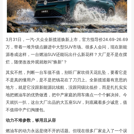
3月31日，一汽-大众全新揽巡焕新上市，官方指导价24.69-26.69
万，带着一堆升级点砸进中大型SUV市场。很多人会问，现在新能
源卷成这样，一台燃油SUV还能玩出什么新花样？大厂是不是在摆
烂，随便改改外观就敢叫“焕新”？
其实不然，判断一台车值不值，别听厂家吹得天花乱坠，要看它是
不是真的懂用户，是不是把钱花在了刀刃上。全新揽巡最有意思的
地方，就是它没跟新能源比续航，没跟同级比低价，而是扎扎实实
地把燃油车的优势做透，把中产家庭的用车痛点一个个解决掉。今
天就扒一扒，这台大厂出品的大五座SUV，到底藏着多少诚意，值
不值得中产们掏腰包。
动力不堆参数，够用且从容
燃油车的动力永远是绕不开的话题。但现在很多厂家走入了一个误