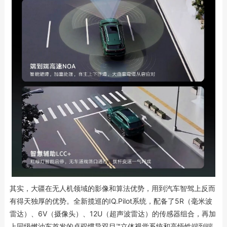
其实，大疆在无人机领域的影像和算法优势，用到汽车智驾上反而
有得天独厚的优势。全新揽巡的IQ.Pilot系统，配备了5R（毫米波
雷达）、6V（摄像头）、12U（超声波雷达）的传感器组合，再加
上同级燃油车首发的卓驭惯导双目™立体视觉系统和高悟性端到端