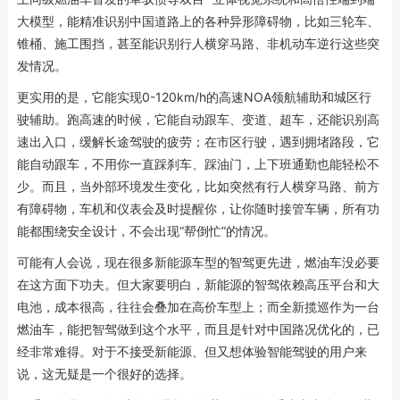
大模型，能精准识别中国道路上的各种异形障碍物，比如三轮车、
锥桶、施工围挡，甚至能识别行人横穿马路、非机动车逆行这些突
发情况。
更实用的是，它能实现0-120km/h的高速NOA领航辅助和城区行
驶辅助。跑高速的时候，它能自动跟车、变道、超车，还能识别高
速出入口，缓解长途驾驶的疲劳；在市区行驶，遇到拥堵路段，它
能自动跟车，不用你一直踩刹车、踩油门，上下班通勤也能轻松不
少。而且，当外部环境发生变化，比如突然有行人横穿马路、前方
有障碍物，车机和仪表会及时提醒你，让你随时接管车辆，所有功
能都围绕安全设计，不会出现“帮倒忙”的情况。
可能有人会说，现在很多新能源车型的智驾更先进，燃油车没必要
在这方面下功夫。但大家要明白，新能源的智驾依赖高压平台和大
电池，成本很高，往往会叠加在高价车型上；而全新揽巡作为一台
燃油车，能把智驾做到这个水平，而且是针对中国路况优化的，已
经非常难得。对于不接受新能源、但又想体验智能驾驶的用户来
说，这无疑是一个很好的选择。