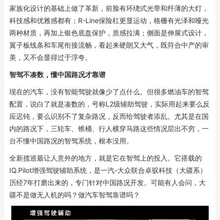
家族化设计的基础上做了革新，前脸有环绕式光带和纤薄的大灯，
科技感和优雅感都有；R-Line保险杠更显运动，格栅有光泽和哑光
两种材质，再加上银色底盘保护，质感拉满；侧面是伸展式设计，
翼子板线条和车尾衔接流畅，看起来硬朗又大气，既符合中产的审
美，又不会显得过于浮夸。
智驾不凑数，懂中国路况才靠谱
现在的汽车，没有智能驾驶就像少了点什么。但很多燃油车的智驾
配置，说白了就是凑数的，号称L2级辅助驾驶，实际用起来要么反
应迟钝，要么识别不了复杂路况，反而给驾驶者添乱。尤其是在国
内的路况下，三轮车、锥桶、行人横穿马路这些情况层出不穷，一
台不懂中国路况的智驾系统，根本没用。
全新揽巡最让人意外的地方，就是它在智驾上的投入。它搭载的
IQ.Pilot增强驾驶辅助系统，是一汽-大众联合卓驭科技（大疆系）
历经7年打磨出来的，专门针对中国路况开发。可能有人会问，大
疆不是做无人机的吗？做汽车智驾靠谱吗？