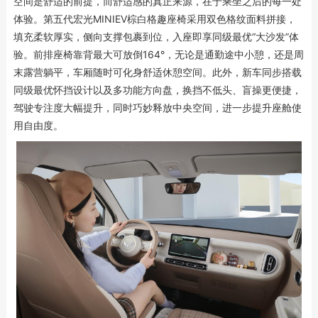
空间是舒适的前提，而舒适感的真正来源，在于乘坐之后的每一处
体验。第五代宏光MINIEV棕白格趣座椅采用双色格纹面料拼接，
填充柔软厚实，侧向支撑包裹到位，入座即享同级最优“大沙发”体
验。前排座椅靠背最大可放倒164°，无论是通勤途中小憩，还是周
末露营躺平，车厢随时可化身舒适休憩空间。此外，新车同步搭载
同级最优怀挡设计以及多功能方向盘，换挡不低头、盲操更便捷，
驾驶专注度大幅提升，同时巧妙释放中央空间，进一步提升座舱使
用自由度。