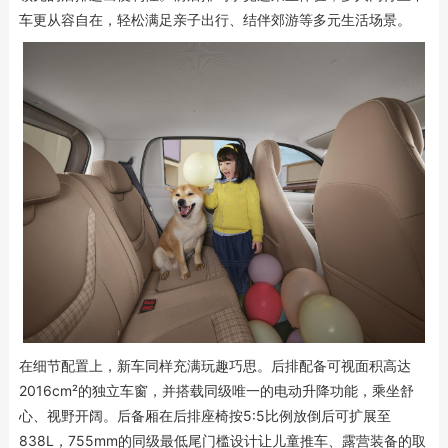
车更从容自在，轻松满足亲子出行、结伴郊游等多元生活场景。
在细节配置上，新车同样充满玩趣巧思。后排配备可视面积高达
2016cm²的独立车窗，并搭载同级唯一的电动升降功能，乘坐舒
心、视野开阔。后备厢在后排座椅按5:5比例放倒后可扩展至
838L，755mm的同级最低尾门槛设计让儿童推车、露营装备的取