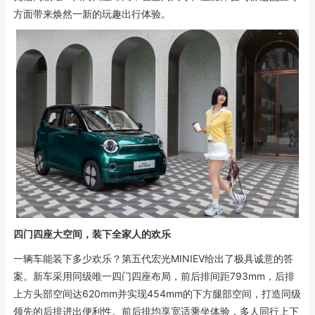
方面带来焕然一新的玩趣出行体验。
四门四座大空间，装下全家人的欢乐
一辆车能装下多少欢乐？第五代宏光MINIEV给出了极具诚意的答
案。新车采用同级唯一四门四座布局，前后排间距793mm，后排
上方头部空间达620mm并实现454mm的下方腿部空间，打造同级
领先的后排进出便利性。前后排均享宽适乘坐体验，多人同行上下